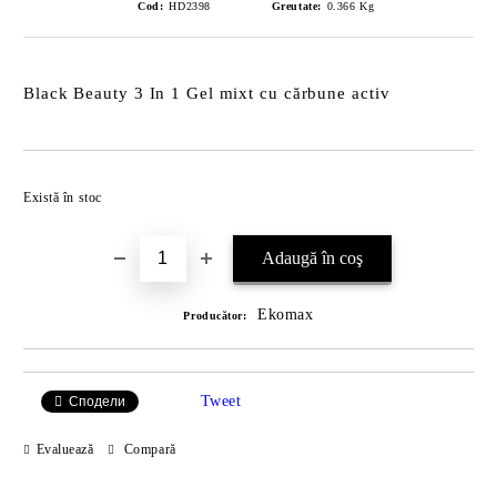
Cod:
HD2398
Greutate:
0.366
Kg
Black Beauty 3 In 1 Gel mixt cu cărbune activ
Îmi doresc
Există în stoc
Ekomax
Producător:
Tweet
Сподели
Evaluează
Compară