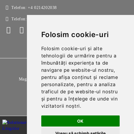
Telefon:
+4 0214202038
Telefon:
+4 0214213150
Folosim cookie-uri
Folosim cookie-uri și alte
tehnologii de urmărire pentru a
îmbunătăți experiența ta de
GDPR
navigare pe website-ul nostru,
pentru afișa conținut și reclame
Magazinul nostru respecta 100% prevederile GDPR.
personalizate, pentru a analiza
Citeste politica de confidentialitate
traficul de pe website-ul nostru
și pentru a înțelege de unde vin
Informatiile mele personale
vizitatorii noștri.
OK
Vreau să schimb setările