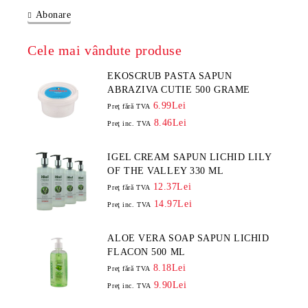
Abonare
Cele mai vândute produse
EKOSCRUB PASTA SAPUN
ABRAZIVA CUTIE 500 GRAME
6.99Lei
Preţ fără TVA
8.46Lei
Preţ inc. TVA
IGEL CREAM SAPUN LICHID LILY
OF THE VALLEY 330 ML
12.37Lei
Preţ fără TVA
14.97Lei
Preţ inc. TVA
ALOE VERA SOAP SAPUN LICHID
FLACON 500 ML
8.18Lei
Preţ fără TVA
9.90Lei
Preţ inc. TVA