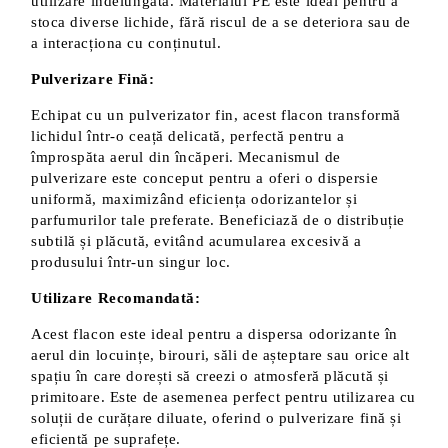
utilizare îndelungată. Materialul PE este ideal pentru a
stoca diverse lichide, fără riscul de a se deteriora sau de
a interacționa cu conținutul.
Pulverizare Fină:
Echipat cu un pulverizator fin, acest flacon transformă
lichidul într-o ceață delicată, perfectă pentru a
împrospăta aerul din încăperi. Mecanismul de
pulverizare este conceput pentru a oferi o dispersie
uniformă, maximizând eficiența odorizantelor și
parfumurilor tale preferate. Beneficiază de o distribuție
subtilă și plăcută, evitând acumularea excesivă a
produsului într-un singur loc.
Utilizare Recomandată:
Acest flacon este ideal pentru a dispersa odorizante în
aerul din locuințe, birouri, săli de așteptare sau orice alt
spațiu în care dorești să creezi o atmosferă plăcută și
primitoare. Este de asemenea perfect pentru utilizarea cu
soluții de curățare diluate, oferind o pulverizare fină și
eficientă pe suprafețe.