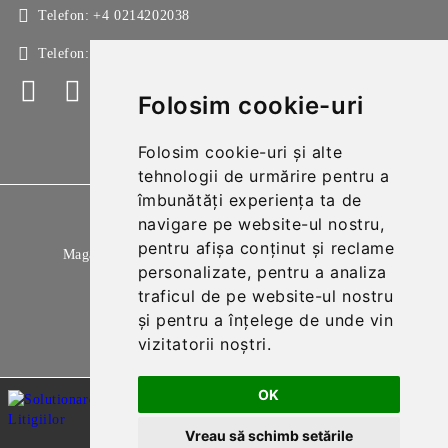
Telefon:
+4 0214202038
Telefon:
+4 0214213150
Folosim cookie-uri
Folosim cookie-uri și alte
tehnologii de urmărire pentru a
îmbunătăți experiența ta de
GDPR
navigare pe website-ul nostru,
pentru afișa conținut și reclame
Magazinul nostru respecta 100% prevederile GDPR.
personalizate, pentru a analiza
Citeste politica de confidentialitate
traficul de pe website-ul nostru
și pentru a înțelege de unde vin
Informatiile mele personale
vizitatorii noștri.
OK
Vreau să schimb setările