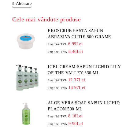
Abonare
Cele mai vândute produse
EKOSCRUB PASTA SAPUN
ABRAZIVA CUTIE 500 GRAME
6.99Lei
Preţ fără TVA
8.46Lei
Preţ inc. TVA
IGEL CREAM SAPUN LICHID LILY
OF THE VALLEY 330 ML
12.37Lei
Preţ fără TVA
14.97Lei
Preţ inc. TVA
ALOE VERA SOAP SAPUN LICHID
FLACON 500 ML
8.18Lei
Preţ fără TVA
9.90Lei
Preţ inc. TVA