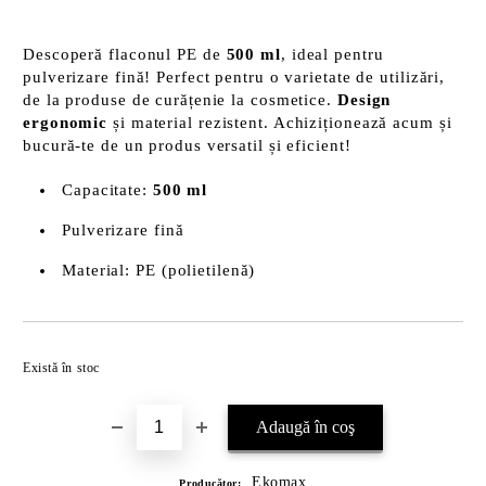
Descoperă flaconul PE de
500 ml
, ideal pentru
pulverizare fină! Perfect pentru o varietate de utilizări,
de la produse de curățenie la cosmetice.
Design
ergonomic
și material rezistent. Achiziționează acum și
bucură-te de un produs versatil și eficient!
Capacitate:
500 ml
Pulverizare fină
Material: PE (polietilenă)
Îmi doresc
Există în stoc
Ekomax
Producător: