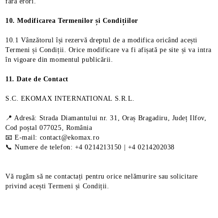
fără erori.
10. Modificarea Termenilor și Condițiilor
10.1 Vânzătorul își rezervă dreptul de a modifica oricând acești
Termeni și Condiții. Orice modificare va fi afișată pe site și va intra
în vigoare din momentul publicării.
11. Date de Contact
S.C. EKOMAX INTERNATIONAL S.R.L.
📍 Adresă: Strada Diamantului nr. 31, Oraș Bragadiru, Județ Ilfov,
Cod poștal 077025, România
📧 E-mail: contact@ekomax.ro
📞 Numere de telefon: +4 0214213150 | +4 0214202038
Vă rugăm să ne contactați pentru orice nelămurire sau solicitare
privind acești Termeni și Condiții.