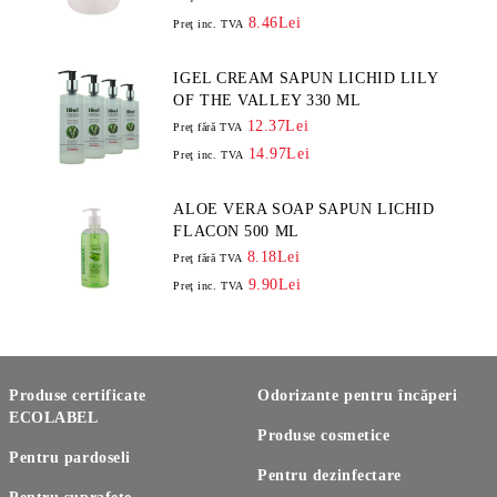
8.46Lei
Preţ inc. TVA
IGEL CREAM SAPUN LICHID LILY
OF THE VALLEY 330 ML
12.37Lei
Preţ fără TVA
14.97Lei
Preţ inc. TVA
ALOE VERA SOAP SAPUN LICHID
FLACON 500 ML
8.18Lei
Preţ fără TVA
9.90Lei
Preţ inc. TVA
Produse certificate
Odorizante pentru încăperi
ECOLABEL
Produse cosmetice
Pentru pardoseli
Pentru dezinfectare