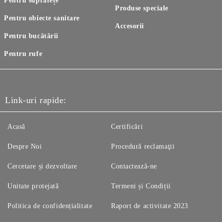
Pentru suprafețe
Produse speciale
Pentru obiecte sanitare
Accesorii
Pentru bucătării
Pentru rufe
Link-uri rapide:
Acasă
Certificări
Despre Noi
Procedură reclamaţii
Cercetare și dezvoltare
Contactează-ne
Unitate protejată
Termeni și Condiții
Politica de confidențialitate
Raport de activitate 2023