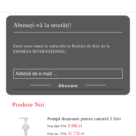
Abonați-vă la noutăți!
Enter your email to subscribe to Buletin de Știri de la
EKOMAX INTERNATIONAL:
Produse Noi
Pompă dozatoare pentru canistră 5 litri
9.68Lei
Preţ fără TVA
11.71Lei
Preţ inc. TVA