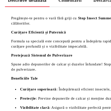
Descriere detaliată
Comentarii
Descărc
Pregătește-te pentru o vară fără griji cu
Stop Insect Summe
călătoriilor.
Curățare Eficientă și Puternică
Formula sa specială este concepută pentru a îndepărta rapid 
curățare profundă și o vizibilitate impecabilă.
Protejează Sistemul de Pulverizare
Spune adio depunerilor de calcar și duzelor înfundate! Stop
de pulverizare.
Beneficiile Tale
Curățare superioară
: Îndepărtează eficient insectele,
Protecție
: Previne depunerile de calcar și menține duz
Vizibilitate clară
: Asigură o vizibilitate perfectă pen