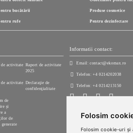
entru bucătării
Produse cosmetice
entru rufe
Pentru dezinfectare
Informatii contact:
Email:
contact@ekomax.ro
de activitate
Raport de activitate
2025
Telefon:
+4 0214202038
de activitate
Declaraţie de
Telefon:
+4 0214213150
confidenţialitate
am de
re și
re a
Folosim cookie
ților de
i generate
Folosim cookie-uri și