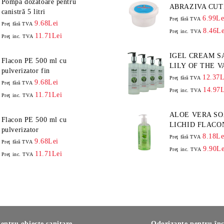
Pompă dozatoare pentru
ABRAZIVA CUTI
canistră 5 litri
GRAME
6.99Le
Preţ fără TVA
9.68Lei
Preţ fără TVA
8.46Le
Preţ inc. TVA
11.71Lei
Preţ inc. TVA
IGEL CREAM S
Flacon PE 500 ml cu
LILY OF THE V
pulverizator fin
ML
12.37L
Preţ fără TVA
9.68Lei
Preţ fără TVA
14.97L
Preţ inc. TVA
11.71Lei
Preţ inc. TVA
ALOE VERA SO
Flacon PE 500 ml cu
LICHID FLACO
pulverizator
8.18Le
Preţ fără TVA
9.68Lei
Preţ fără TVA
9.90Le
Preţ inc. TVA
11.71Lei
Preţ inc. TVA
entru obiecte sanitare
Odorizante pentru înc