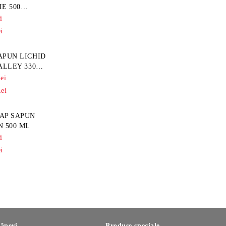
E 500
i
i
APUN LICHID
ALLEY 330
ei
ei
AP SAPUN
N 500 ML
i
i
ăperi
Produse speciale