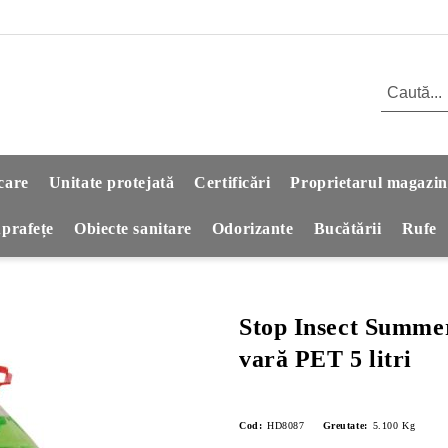
care
Unitate protejată
Certificări
Proprietarul magazin
prafețe
Obiecte sanitare
Odorizante
Bucătării
Rufe
Stop Insect Summer
vară PET 5 litri
Cod:
HD8087
Greutate:
5.100
Kg