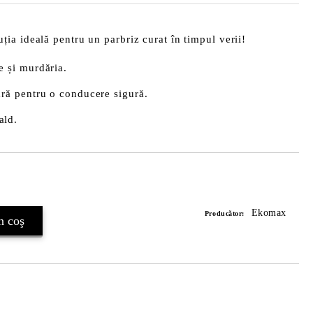
uția ideală pentru un parbriz curat în timpul verii!
e și murdăria.
lară pentru o conducere sigură.
ald.
Îmi doresc
Ekomax
Producător: