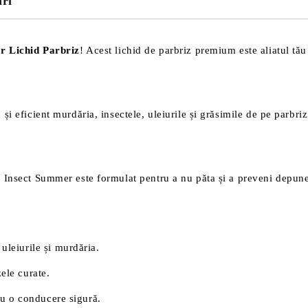
ări
r Lichid Parbriz
! Acest lichid de parbriz premium este aliatul tău
și eficient murdăria, insectele, uleiurile și grăsimile de pe parbri
 Insect Summer este formulat pentru a nu păta și a preveni depune
 uleiurile și murdăria.
ele curate.
tru o conducere sigură.