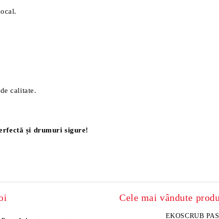
local.
de calitate.
erfectă și drumuri sigure!
oi
Cele mai vândute prod
EKOSCRUB PASTA SAPUN