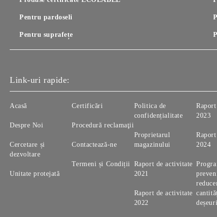
Pentru pardoseli
P
Pentru suprafețe
P
Link-uri rapide:
Acasă
Certificări
Politica de
Raport 
confidențialitate
2023
Despre Noi
Procedură reclamaţii
Proprietarul
Raport 
Cercetare și
Contactează-ne
magazinului
2024
dezvoltare
Termeni și Condiții
Raport de activitate
Progr
Unitate protejată
2021
preveni
reduce
Raport de activitate
cantită
2022
deșeur