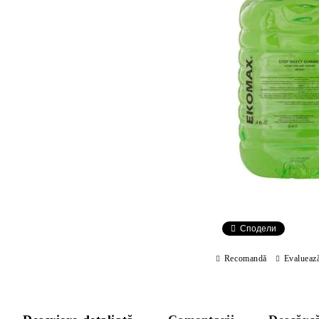
Сподели
Recomandă
Evalueaz