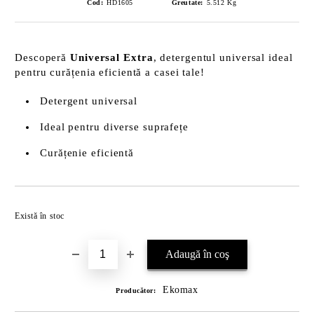
Cod:
HD1605
Greutate:
5.512
Kg
Descoperă
Universal Extra
, detergentul universal ideal
pentru curățenia eficientă a casei tale!
Detergent universal
Ideal pentru diverse suprafețe
Curățenie eficientă
Îmi doresc
Există în stoc
Ekomax
Producător: