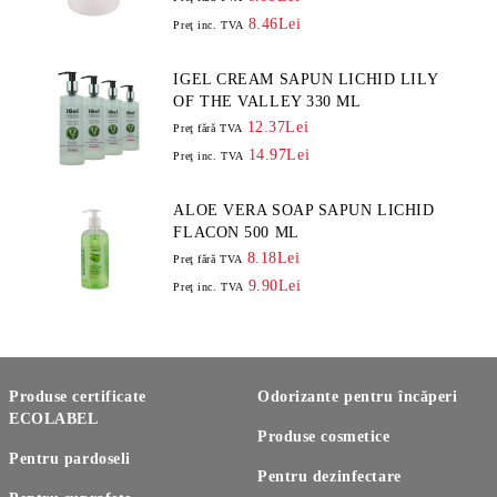
8.46Lei
Preţ inc. TVA
IGEL CREAM SAPUN LICHID LILY
OF THE VALLEY 330 ML
12.37Lei
Preţ fără TVA
14.97Lei
Preţ inc. TVA
ALOE VERA SOAP SAPUN LICHID
FLACON 500 ML
8.18Lei
Preţ fără TVA
9.90Lei
Preţ inc. TVA
Produse certificate
Odorizante pentru încăperi
ECOLABEL
Produse cosmetice
Pentru pardoseli
Pentru dezinfectare