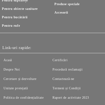
Pentru suprafețe
Produse speciale
Pentru obiecte sanitare
Accesorii
Pentru bucătării
Pentru rufe
Link-uri rapide:
Acasă
Certificări
Despre Noi
Procedură reclamaţii
Cercetare și dezvoltare
Contactează-ne
Unitate protejată
Termeni și Condiții
Politica de confidențialitate
Raport de activitate 2023