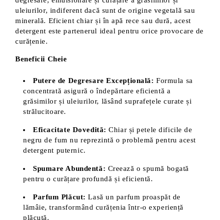
degresare, emulsionare și curățare a grăsimilor și
uleiurilor, indiferent dacă sunt de origine vegetală sau
minerală. Eficient chiar și în apă rece sau dură, acest
detergent este partenerul ideal pentru orice provocare de
curățenie.
Beneficii Cheie
Putere de Degresare Excepțională:
Formula sa
concentrată asigură o îndepărtare eficientă a
grăsimilor și uleiurilor, lăsând suprafețele curate și
strălucitoare.
Eficacitate Dovedită:
Chiar și petele dificile de
negru de fum nu reprezintă o problemă pentru acest
detergent puternic.
Spumare Abundentă:
Creează o spumă bogată
pentru o curățare profundă și eficientă.
Parfum Plăcut:
Lasă un parfum proaspăt de
lămâie, transformând curățenia într-o experiență
plăcută.