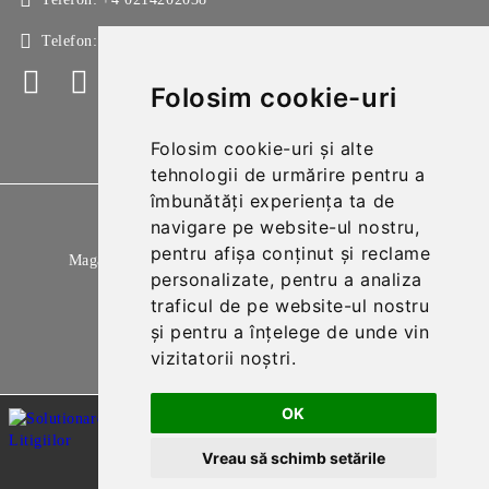
Telefon:
+4 0214213150
Folosim cookie-uri
Folosim cookie-uri și alte
tehnologii de urmărire pentru a
îmbunătăți experiența ta de
GDPR
navigare pe website-ul nostru,
pentru afișa conținut și reclame
Magazinul nostru respecta 100% prevederile GDPR.
personalizate, pentru a analiza
Citeste politica de confidentialitate
traficul de pe website-ul nostru
și pentru a înțelege de unde vin
Informatiile mele personale
vizitatorii noștri.
OK
Vreau să schimb setările
Solutie comert electronic Seliton