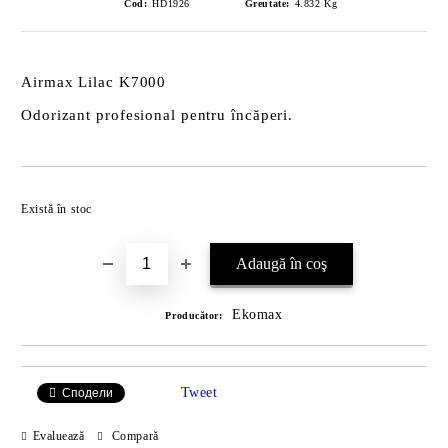
Cod:
HD1926
Greutate:
4.832
Kg
Airmax Lilac K7000
Odorizant profesional pentru încăperi.
Îmi doresc
Există în stoc
Ekomax
Producător:
Tweet
Сподели
Evaluează
Compară