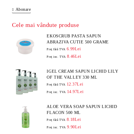
Abonare
Cele mai vândute produse
EKOSCRUB PASTA SAPUN
ABRAZIVA CUTIE 500 GRAME
6.99Lei
Preţ fără TVA
8.46Lei
Preţ inc. TVA
IGEL CREAM SAPUN LICHID LILY
OF THE VALLEY 330 ML
12.37Lei
Preţ fără TVA
14.97Lei
Preţ inc. TVA
ALOE VERA SOAP SAPUN LICHID
FLACON 500 ML
8.18Lei
Preţ fără TVA
9.90Lei
Preţ inc. TVA