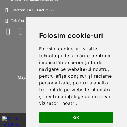
Telefon:
+4 0214202038
Telefon:
+4 0214213150
Folosim cookie-uri
Folosim cookie-uri și alte
tehnologii de urmărire pentru a
îmbunătăți experiența ta de
GDPR
navigare pe website-ul nostru,
pentru afișa conținut și reclame
Magazinul nostru respecta 100% prevederile GDPR.
personalizate, pentru a analiza
Citeste politica de confidentialitate
traficul de pe website-ul nostru
și pentru a înțelege de unde vin
Informatiile mele personale
vizitatorii noștri.
OK