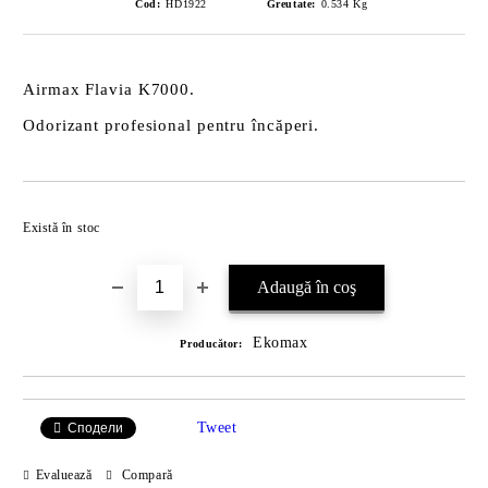
Cod:
HD1922
Greutate:
0.534
Kg
Airmax Flavia K7000.
Odorizant profesional pentru încăperi.
Îmi doresc
Există în stoc
Ekomax
Producător:
Tweet
Сподели
Evaluează
Compară