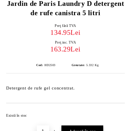
Jardin de Paris Laundry D detergent
de rufe canistra 5 litri
Preţ fără TVA
134.95Lei
Preţ inc. TVA
163.29Lei
Cod:
HD2503
Greutate:
5.332
Kg
Detergent de rufe gel concentrat.
Îmi doresc
Există în stoc