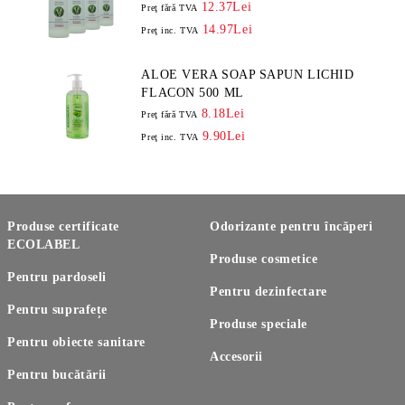
12.37Lei
Preţ fără TVA
14.97Lei
Preţ inc. TVA
ALOE VERA SOAP SAPUN LICHID
FLACON 500 ML
8.18Lei
Preţ fără TVA
9.90Lei
Preţ inc. TVA
Produse certificate
Odorizante pentru încăperi
ECOLABEL
Produse cosmetice
Pentru pardoseli
Pentru dezinfectare
Pentru suprafețe
Produse speciale
Pentru obiecte sanitare
Accesorii
Pentru bucătării