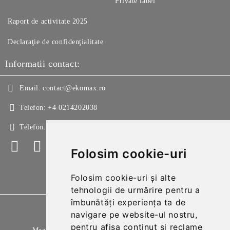
Private label
Raport de activitate 2025
Declaraţie de confidenţialitate
Informatii contact:
Email:
contact@ekomax.ro
Telefon:
+4 0214202038
Telefon:
+4 0214213150
Folosim cookie-uri
Folosim cookie-uri și alte
tehnologii de urmărire pentru a
îmbunătăți experiența ta de
GDPR
navigare pe website-ul nostru,
pentru afișa conținut și reclame