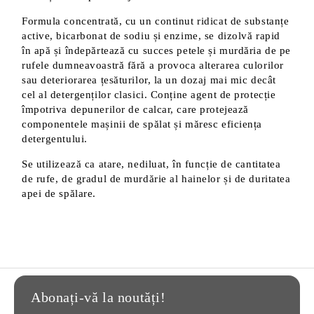
Formula concentrată, cu un continut ridicat de substanțe
active, bicarbonat de sodiu și enzime, se dizolvă rapid
în apă și îndepărtează cu succes petele și murdăria de pe
rufele dumneavoastră fără a provoca alterarea culorilor
sau deteriorarea țesăturilor, la un dozaj mai mic decât
cel al detergenților clasici. Conține agent de protecție
împotriva depunerilor de calcar, care protejează
componentele mașinii de spălat și măresc eficiența
detergentului.
Se utilizează ca atare, nediluat, în funcție de cantitatea
de rufe, de gradul de murdărie al hainelor și de duritatea
apei de spălare.
Abonați-vă la noutăți!