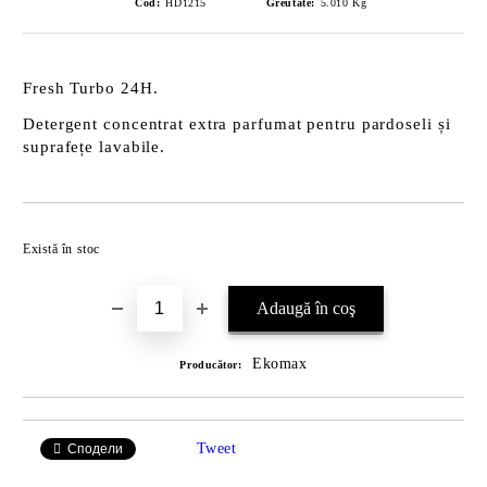
Cod:
HD1215
Greutate:
5.010
Kg
Fresh Turbo 24H.
Detergent concentrat extra parfumat pentru pardoseli și
suprafețe lavabile.
Îmi doresc
Există în stoc
Ekomax
Producător:
Tweet
Сподели