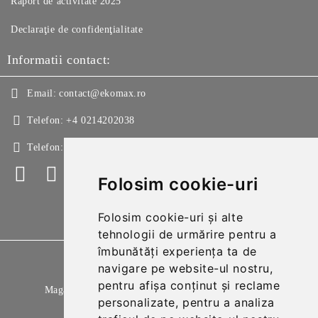
Raport de activitate 2025
Declaraţie de confidenţialitate
Informatii contact:
Email:
contact@ekomax.ro
Telefon:
+4 0214202038
Telefon:
+4 0214213150
Folosim cookie-uri
Folosim cookie-uri și alte
tehnologii de urmărire pentru a
îmbunătăți experiența ta de
GDPR
navigare pe website-ul nostru,
pentru afișa conținut și reclame
Magazinul nostru respecta 100% prevederile GDPR.
personalizate, pentru a analiza
Citeste politica de confidentialitate