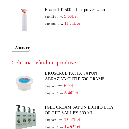
Flacon PE 500 ml cu pulverizator
9.68Lei
Preţ fără TVA
11.71Lei
Preţ inc. TVA
Abonare
Cele mai vândute produse
EKOSCRUB PASTA SAPUN
ABRAZIVA CUTIE 500 GRAME
6.99Lei
Preţ fără TVA
8.46Lei
Preţ inc. TVA
IGEL CREAM SAPUN LICHID LILY
OF THE VALLEY 330 ML
12.37Lei
Preţ fără TVA
14.97Lei
Preţ inc. TVA