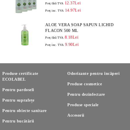
12.37Lei
Preţ fără TVA
14.97Lei
Preţ inc. TVA
ALOE VERA SOAP SAPUN LICHID
FLACON 500 ML
8.18Lei
Preţ fără TVA
9.90Lei
Preţ inc. TVA
Produse certificate
Odorizante pentru încăperi
ECOLABEL
Produse cosmetice
Pentru pardoseli
Pentru dezinfectare
Pentru suprafețe
Produse speciale
Pentru obiecte sanitare
Accesorii
Pentru bucătării