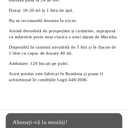
durează până la 24 de ore.
Dozaj: 10-20 ml la 1 litru de apă.
Nu se recomandă dozarea în exces.
Aromă deosebită de prospețime și curățenie, suprapusă
cu măiestrie peste nota clasica a unui săpun de Marsilia.
Disponibil în canistră stivuibilă de 5 litri și în flacon de
1 litru cu capac de dozare 40 ml.
Ambalare: 120 bucati pe palet.
Acest produs este fabricat în România și poate fi
achizitionat în condițiile Legii 448/2006.
Abonați-vă la noutăți!