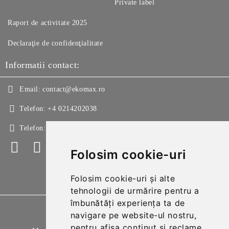
Private label
Raport de activitate 2025
Declaraţie de confidenţialitate
Informatii contact:
Email:
contact@ekomax.ro
Telefon:
+4 0214202038
Telefon:
+4 0214213150
Folosim cookie-uri
Folosim cookie-uri și alte
tehnologii de urmărire pentru a
îmbunătăți experiența ta de
GDPR
navigare pe website-ul nostru,
pentru afișa conținut și reclame