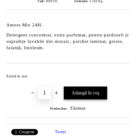
Cod:
HD1225
Greutate:
5.150
Kg
Amore Mio 24H.
Detergent concentrat, extra parfumat, pentru pardoseli și
suprafețe lavabile din mozaic, parchet laminat, gresie,
faianță, linoleum.
Îmi doresc
Există în stoc
Ekomax
Producător:
Tweet
Сподели