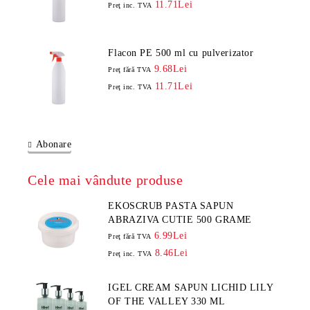
11.71Lei
Preţ inc. TVA
Flacon PE 500 ml cu pulverizator
9.68Lei
Preţ fără TVA
11.71Lei
Preţ inc. TVA
Abonare
Cele mai vândute produse
EKOSCRUB PASTA SAPUN
ABRAZIVA CUTIE 500 GRAME
6.99Lei
Preţ fără TVA
8.46Lei
Preţ inc. TVA
IGEL CREAM SAPUN LICHID LILY
OF THE VALLEY 330 ML