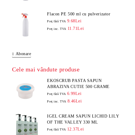
Flacon PE 500 ml cu pulverizator
9.68Lei
Preţ fără TVA
11.71Lei
Preţ inc. TVA
Abonare
Cele mai vândute produse
EKOSCRUB PASTA SAPUN
ABRAZIVA CUTIE 500 GRAME
6.99Lei
Preţ fără TVA
8.46Lei
Preţ inc. TVA
IGEL CREAM SAPUN LICHID LILY
OF THE VALLEY 330 ML
12.37Lei
Preţ fără TVA