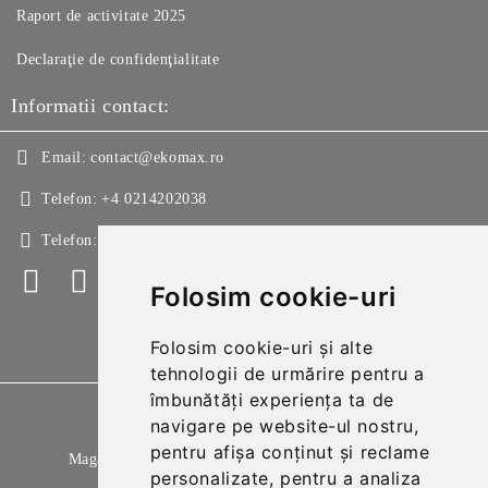
Raport de activitate 2025
Declaraţie de confidenţialitate
Informatii contact:
Email:
contact@ekomax.ro
Telefon:
+4 0214202038
Telefon:
+4 0214213150
Folosim cookie-uri
Folosim cookie-uri și alte
tehnologii de urmărire pentru a
îmbunătăți experiența ta de
GDPR
navigare pe website-ul nostru,
pentru afișa conținut și reclame
Magazinul nostru respecta 100% prevederile GDPR.
personalizate, pentru a analiza