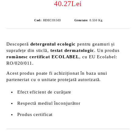
40.27Lei
Cod:
HDECO1503
Greutate:
0.550
Kg
Descoperă
detergentul ecologic
pentru geamuri și
suprafețe din sticlă,
testat dermatologic
. Un produs
românesc certificat ECOLABEL
, cu EU Ecolabel:
RO/020/011.
Acest produs poate fi achiziționat în baza unui
parteneriat cu o unitate protejată autorizată.
Efect eficient de curățare
Respectă mediul înconjurător
Produs certificat