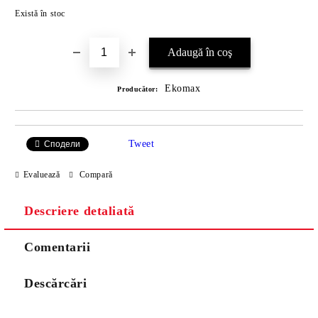
Îmi doresc
Există în stoc
Ekomax
Producător:
Tweet
Сподели
Evaluează
Compară
Descriere detaliată
Comentarii
Descărcări