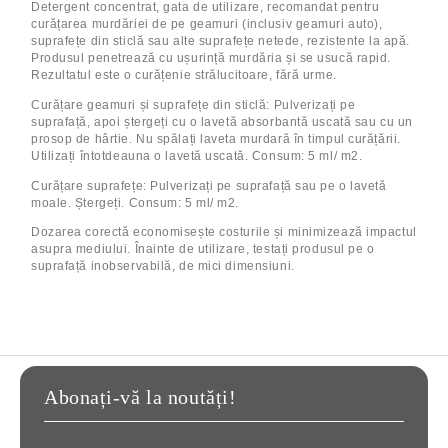
Detergent concentrat, gata de utilizare, recomandat pentru
curățarea murdăriei de pe geamuri (inclusiv geamuri auto),
suprafețe din sticlă sau alte suprafețe netede, rezistente la apă.
Produsul penetrează cu ușurință murdăria și se usucă rapid.
Rezultatul este o curățenie strălucitoare, fără urme.
Curățare geamuri și suprafețe din sticlă: Pulverizați pe
suprafață, apoi ștergeți cu o lavetă absorbantă uscată sau cu un
prosop de hârtie. Nu spălați laveta murdară în timpul curățării.
Utilizați întotdeauna o lavetă uscată. Consum: 5 ml/ m2.
Curățare suprafețe: Pulverizați pe suprafață sau pe o lavetă
moale. Ștergeți. Consum: 5 ml/ m2.
Dozarea corectă economisește costurile și minimizează impactul
asupra mediului. Înainte de utilizare, testați produsul pe o
suprafață inobservabilă, de mici dimensiuni.
Abonați-vă la noutăți!