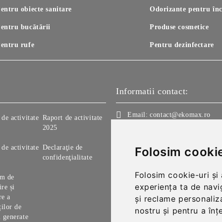
entru obiecte sanitare
Odorizante pentru înc
entru bucătării
Produse cosmetice
entru rufe
Pentru dezinfectare
Informatii contact:
Email:
contact@ekomax.ro
de activitate
Raport de activitate
2025
Telefon:
+4 0214202038
de activitate
Declaraţie de
Folosim cookie
Telefon:
+4 0214213150
confidenţialitate
Folosim cookie-uri și
am de
experiența ta de navi
re și
re a
și reclame personaliza
ților de
nostru și pentru a înț
i generate