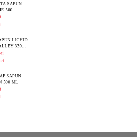
E 500
i
i
APUN LICHID
ALLEY 330
ei
ei
AP SAPUN
N 500 ML
i
i