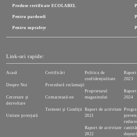
Produse certificate ECOLABEL
P
Pentru pardoseli
P
Pentru suprafețe
P
Link-uri rapide:
Acasă
Certificări
Politica de
Raport 
confidențialitate
2023
Despre Noi
Procedură reclamaţii
Proprietarul
Raport 
Cercetare și
Contactează-ne
magazinului
2024
dezvoltare
Termeni și Condiții
Raport de activitate
Progr
Unitate protejată
2021
preveni
reduce
Raport de activitate
cantită
2022
deșeur