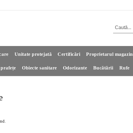
care
Unitate protejată
Certificări
Proprietarul magazin
prafețe
Obiecte sanitare
Odorizante
Bucătării
Rufe
e
und.