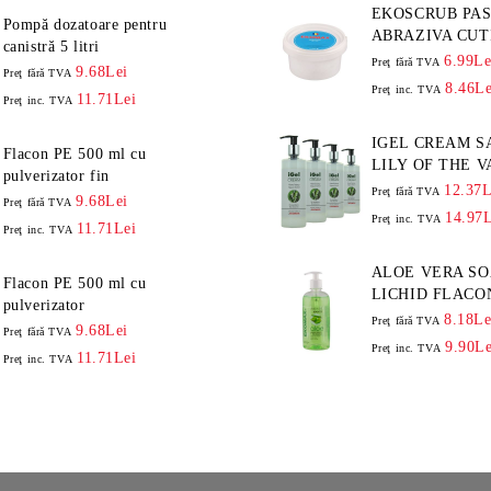
EKOSCRUB PASTA SAPUN
Pompă dozatoare pentru
ABRAZIVA CUTI
canistră 5 litri
GRAME
6.99Le
Preţ fără TVA
9.68Lei
Preţ fără TVA
8.46Le
Preţ inc. TVA
11.71Lei
Preţ inc. TVA
IGEL CREAM S
Flacon PE 500 ml cu
LILY OF THE V
pulverizator fin
ML
12.37L
Preţ fără TVA
9.68Lei
Preţ fără TVA
14.97L
Preţ inc. TVA
11.71Lei
Preţ inc. TVA
ALOE VERA SO
Flacon PE 500 ml cu
LICHID FLACO
pulverizator
8.18Le
Preţ fără TVA
9.68Lei
Preţ fără TVA
9.90Le
Preţ inc. TVA
11.71Lei
Preţ inc. TVA