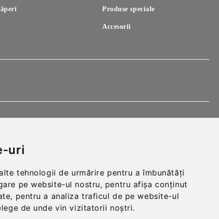
ăperi
Produse speciale
Accesorii
-uri
 alte tehnologii de urmărire pentru a îmbunătăți
gare pe website-ul nostru, pentru afișa conținut
te, pentru a analiza traficul de pe website-ul
elege de unde vin vizitatorii noștri.